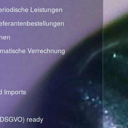
riodische Leistungen
Lieferantenbestellungen
onen
omatische Verrechnung
nd Imports
(DSGVO) ready