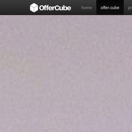
home
offer-cube
p