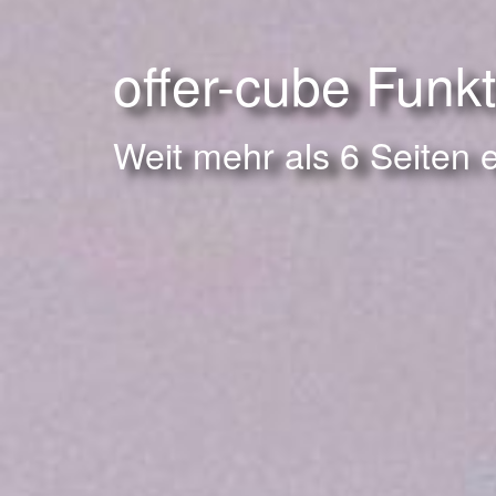
offer-cube Funk
Weit mehr als 6 Seiten 