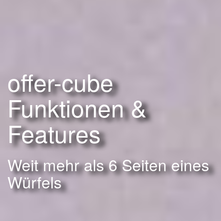
offer-cube
Funktionen &
Features
Weit mehr als 6 Seiten eines
Würfels