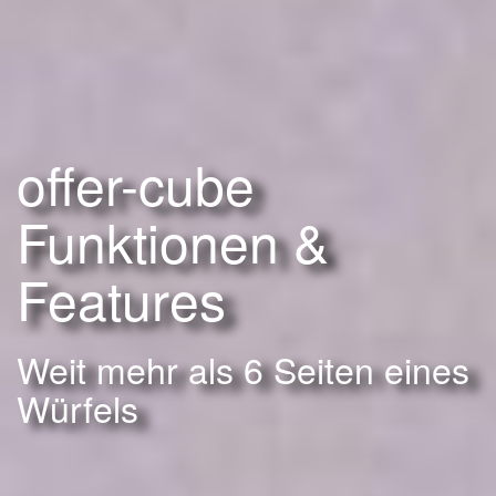
offer-cube
Funktionen &
Features
Weit mehr als 6 Seiten eines
Würfels