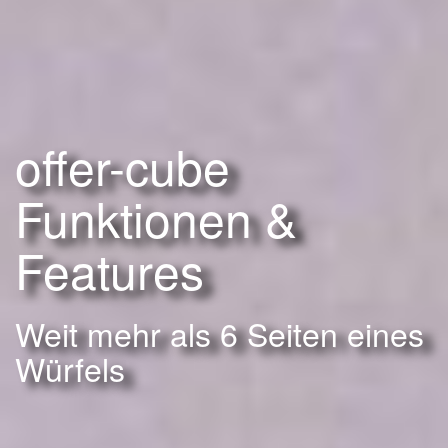
offer-cube
Funktionen &
Features
Weit mehr als 6 Seiten eines
Würfels