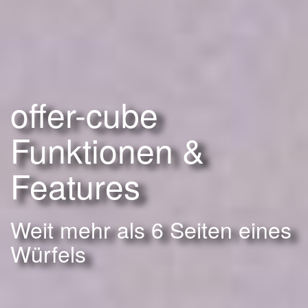
offer-cube
Funktionen &
Features
Weit mehr als 6 Seiten eines
Würfels