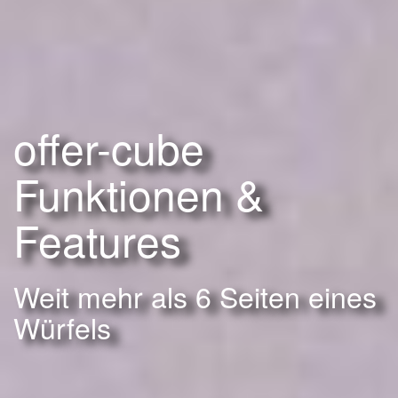
offer-cube
Funktionen &
Features
Weit mehr als 6 Seiten eines
Würfels