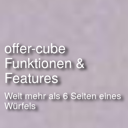
offer-cube
Funktionen &
Features
Weit mehr als 6 Seiten eines
Würfels