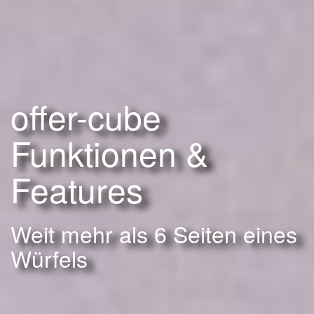
offer-cube
Funktionen &
Features
Weit mehr als 6 Seiten eines
Würfels