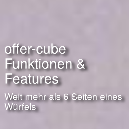
offer-cube
Funktionen &
Features
Weit mehr als 6 Seiten eines
Würfels