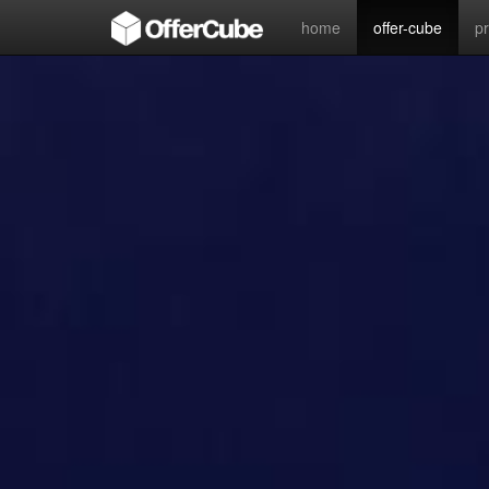
home
offer-cube
p