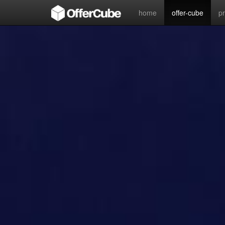
home
offer-cube
p