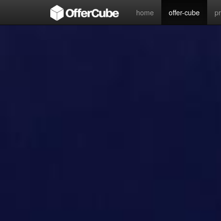
home
offer-cube
p