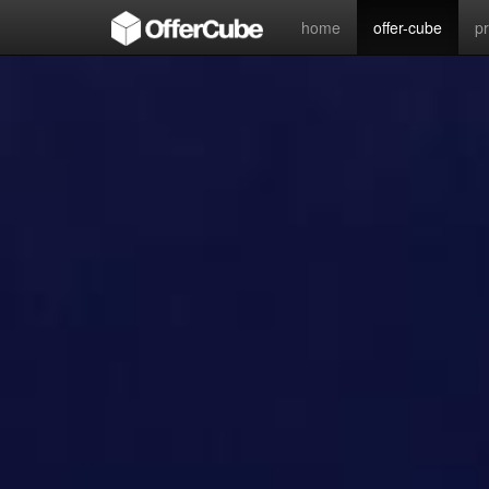
home
offer-cube
p