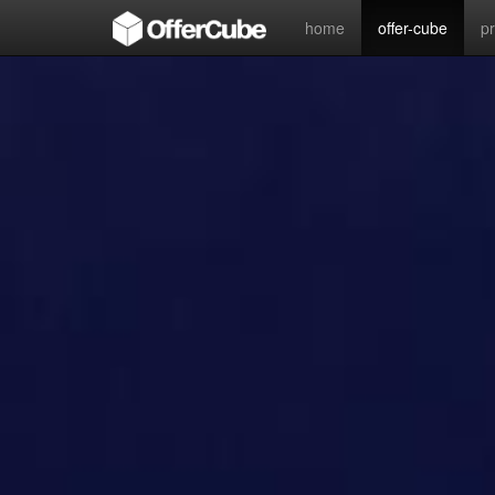
home
offer-cube
p