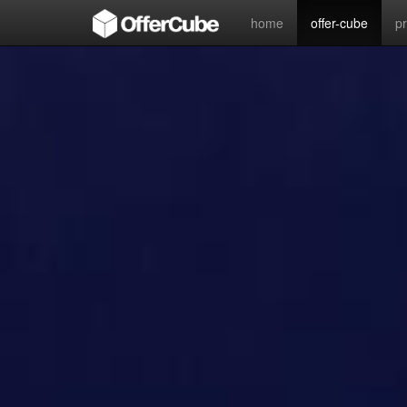
home
offer-cube
p