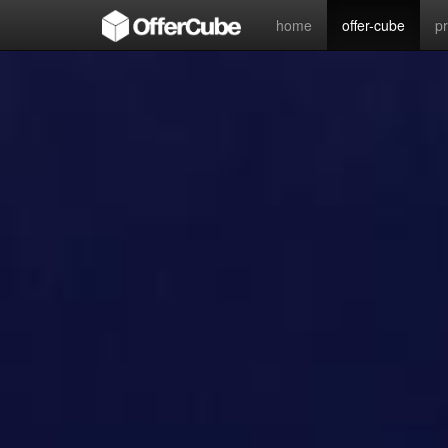
home
offer-cube
p