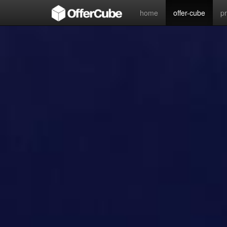
home
offer-cube
p