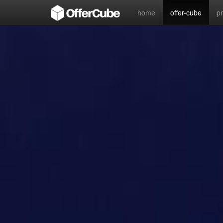
home
offer-cube
p