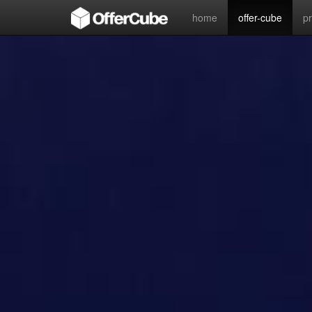
home
offer-cube
p