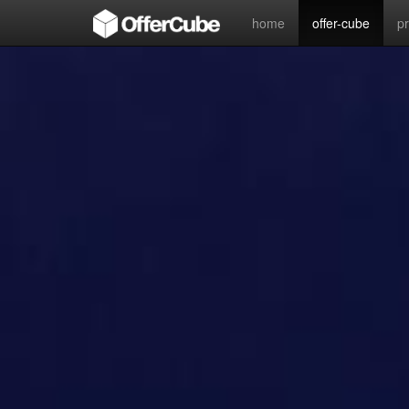
home
offer-cube
p