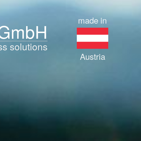
made in
 GmbH
ss solutions
Austria