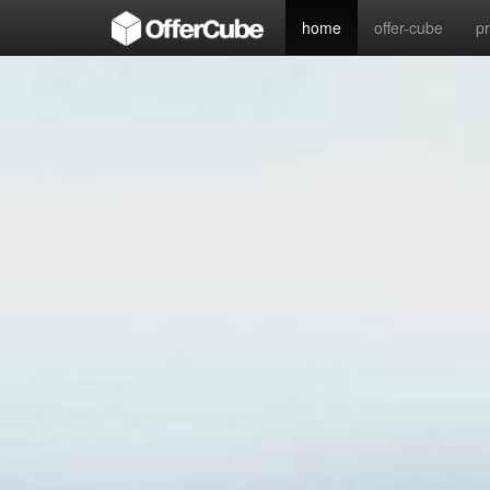
home
offer-cube
p