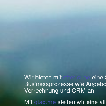
Wir bieten mit
offer-cube
eine 
Businessprozesse wie Angebo
Verrechnung und CRM an.
Mit
qtag.me
stellen wir eine a