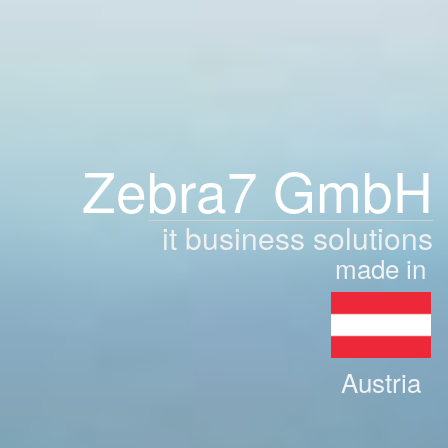
Zebra7 GmbH
it business solutions
made in
Austria