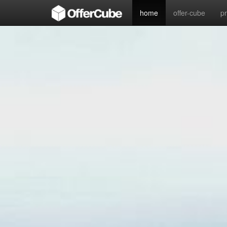
home
offer-cube
p