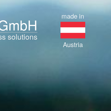
made in
 GmbH
ss solutions
Austria