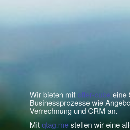
Wir bieten mit
offer-cube
eine 
Businessprozesse wie Angebo
Verrechnung und CRM an.
Mit
qtag.me
stellen wir eine a