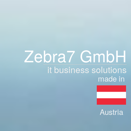
Zebra7 GmbH
it business solutions
made in
Austria