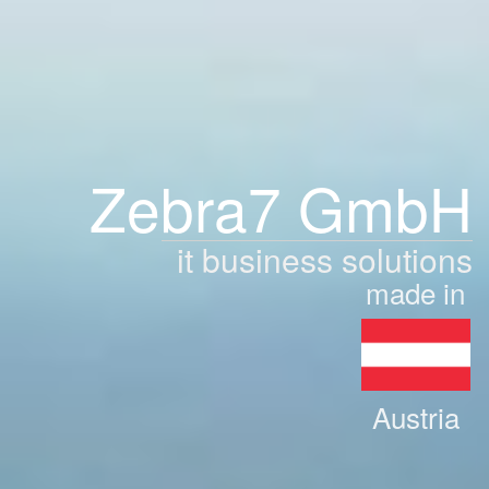
Zebra7 GmbH
it business solutions
made in
Austria