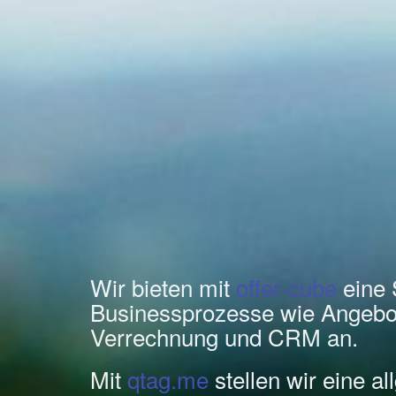
Wir bieten mit
offer-cube
eine 
Businessprozesse wie Angebo
Verrechnung und CRM an.
Mit
qtag.me
stellen wir eine a