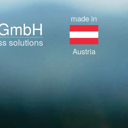
made in
 GmbH
ss solutions
Austria