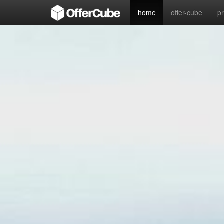
home
offer-cube
p