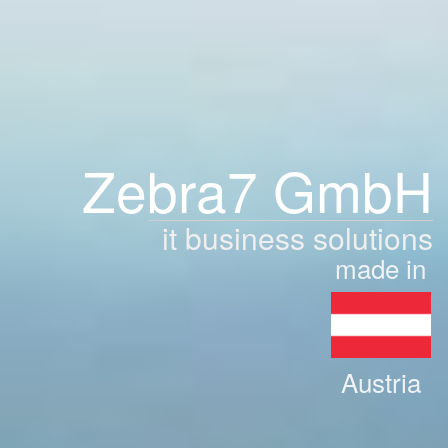
Zebra7 GmbH
it business solutions
made in
Austria