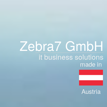
Zebra7 GmbH
it business solutions
made in
Austria