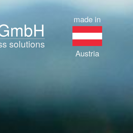
made in
 GmbH
ss solutions
Austria