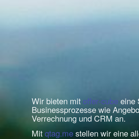
Wir bieten mit
offer-cube
eine 
Businessprozesse wie Angebo
Verrechnung und CRM an.
Mit
qtag.me
stellen wir eine a