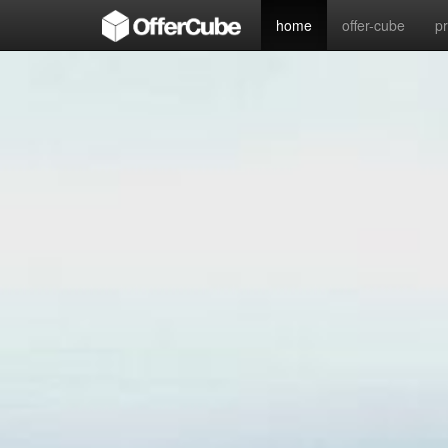
home
offer-cube
p