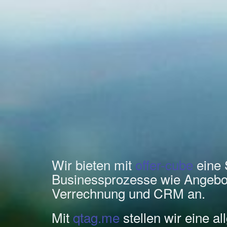
Wir bieten mit
offer-cube
eine 
Businessprozesse wie Angebo
Verrechnung und CRM an.
Mit
qtag.me
stellen wir eine a