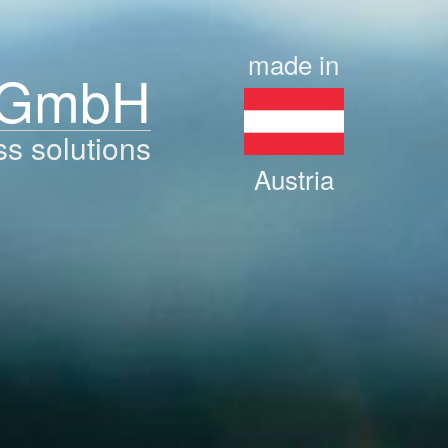
made in
 GmbH
ss solutions
Austria