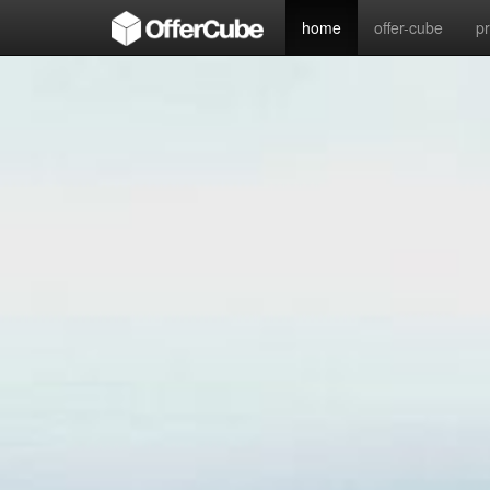
home
offer-cube
p