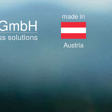
made in
 GmbH
ss solutions
Austria