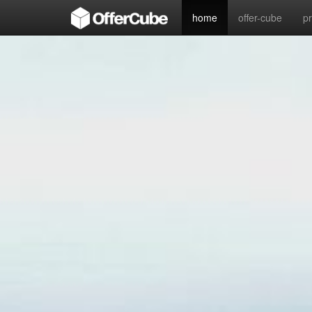
home
offer-cube
p