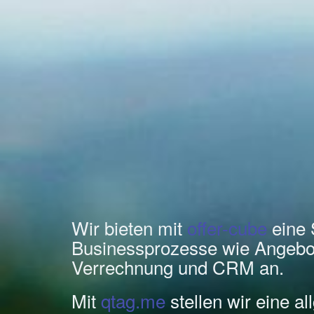
Wir bieten mit
offer-cube
eine 
Businessprozesse wie Angebo
Verrechnung und CRM an.
Mit
qtag.me
stellen wir eine a