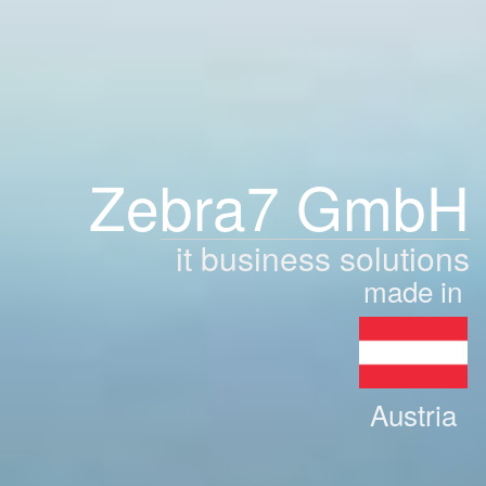
Zebra7 GmbH
it business solutions
made in
Austria