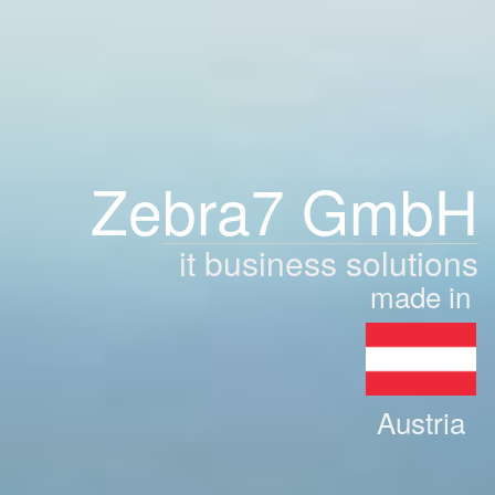
Zebra7 GmbH
it business solutions
made in
Austria