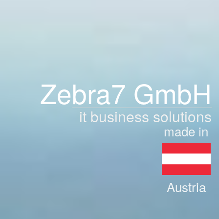
Zebra7 GmbH
it business solutions
made in
Austria