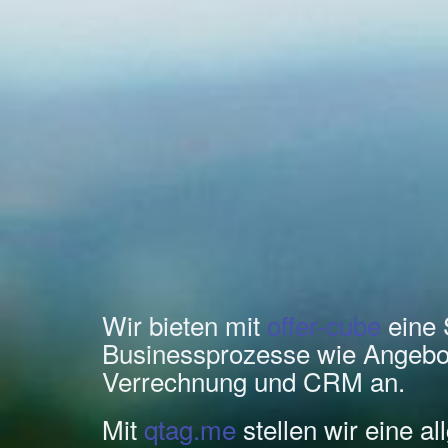
Wir bieten mit
offer-cube
eine 
Businessprozesse wie Angebo
Verrechnung und CRM an.
Mit
qtag.me
stellen wir eine a