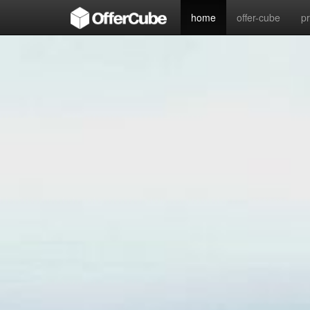
home
offer-cube
p