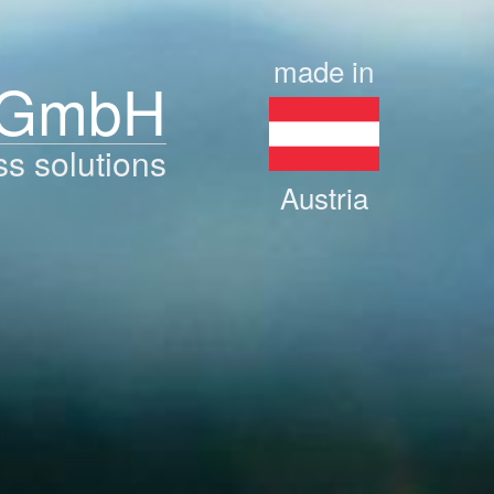
made in
 GmbH
ss solutions
Austria