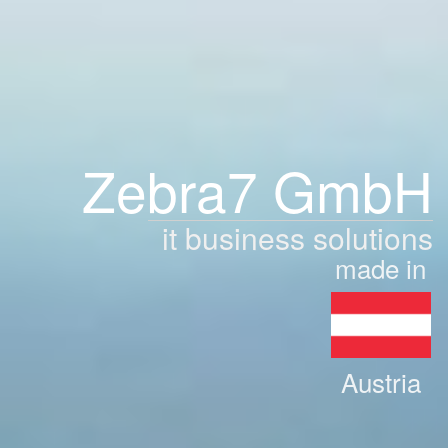
Zebra7 GmbH
it business solutions
made in
Austria