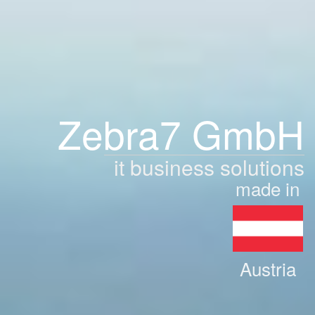
Zebra7 GmbH
it business solutions
made in
Austria