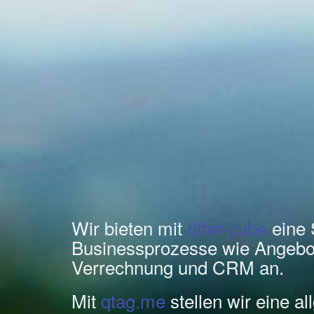
Wir bieten mit
offer-cube
eine 
Businessprozesse wie Angebo
Verrechnung und CRM an.
Mit
qtag.me
stellen wir eine a