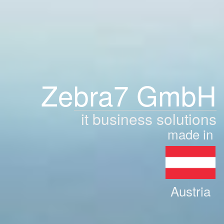
Zebra7 GmbH
it business solutions
made in
Austria