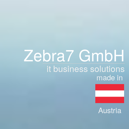
Zebra7 GmbH
it business solutions
made in
Austria