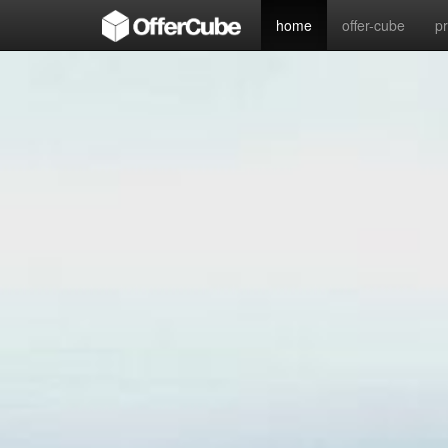
home
offer-cube
p