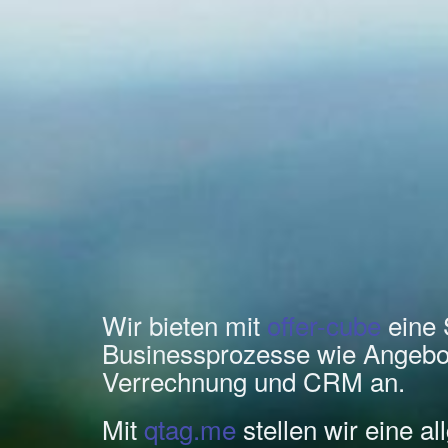
Wir bieten mit
offer-cube
eine 
Businessprozesse wie Angebo
Verrechnung und CRM an.
Mit
qtag.me
stellen wir eine a