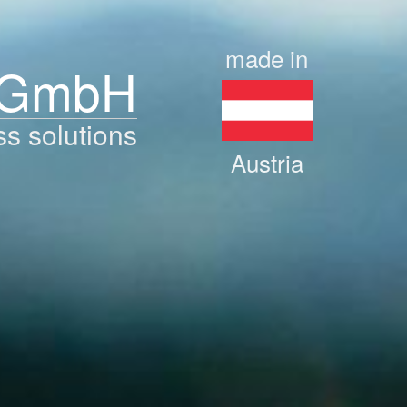
made in
 GmbH
ss solutions
Austria