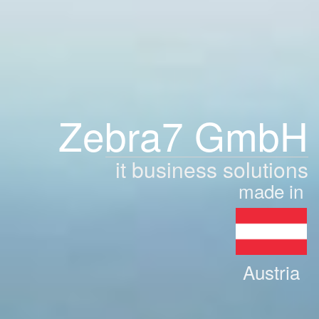
Zebra7 GmbH
it business solutions
made in
Austria