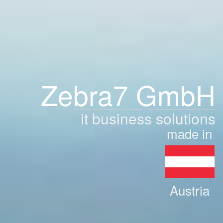
Zebra7 GmbH
it business solutions
made in
Austria