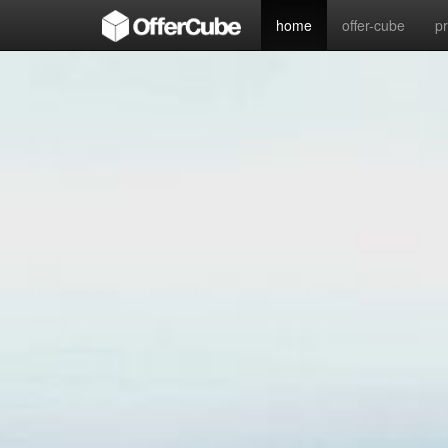
home
offer-cube
p