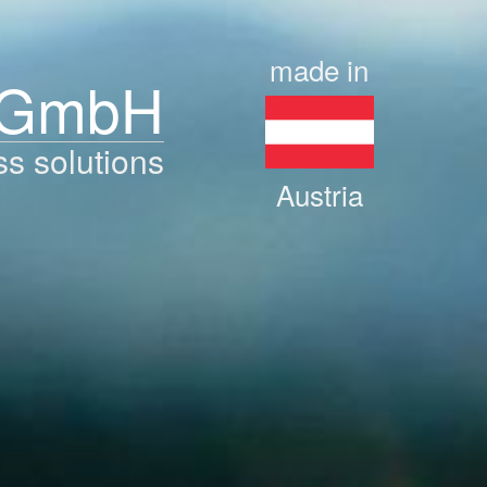
made in
 GmbH
ss solutions
Austria