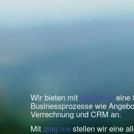
Wir bieten mit
offer-cube
eine 
Businessprozesse wie Angebo
Verrechnung und CRM an.
Mit
qtag.me
stellen wir eine a