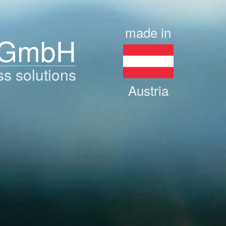
made in
 GmbH
ss solutions
Austria