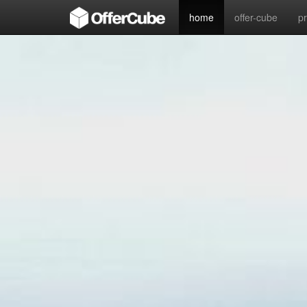
home
offer-cube
p