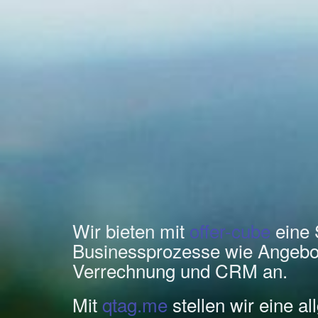
Wir bieten mit
offer-cube
eine 
Businessprozesse wie Angebo
Verrechnung und CRM an.
Mit
qtag.me
stellen wir eine a