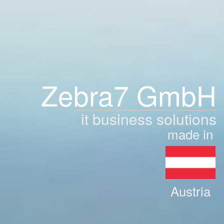
Zebra7 GmbH
it business solutions
made in
Austria