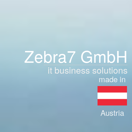
Zebra7 GmbH
it business solutions
made in
Austria