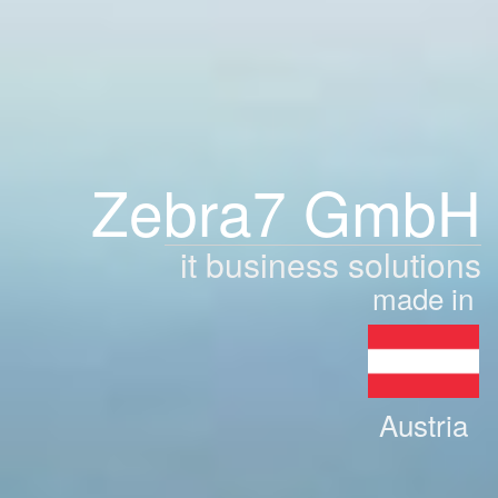
Zebra7 GmbH
it business solutions
made in
Austria