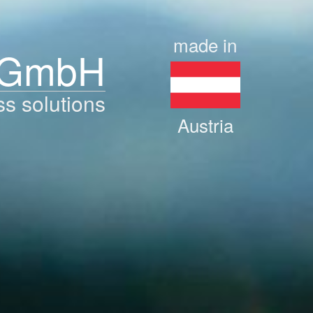
made in
 GmbH
ss solutions
Austria