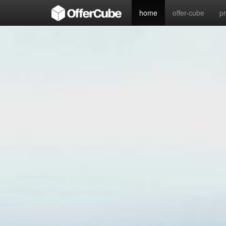
home
offer-cube
p