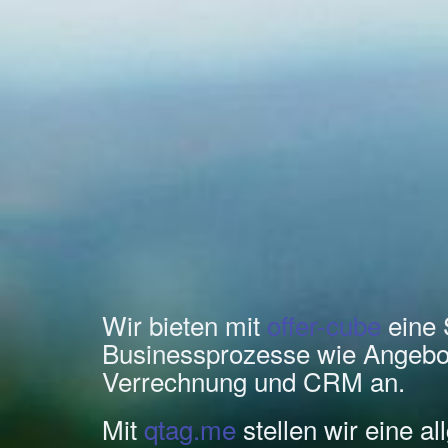
Wir bieten mit
offer-cube
eine 
Businessprozesse wie Angebo
Verrechnung und CRM an.
Mit
qtag.me
stellen wir eine a