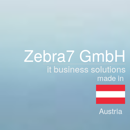
Zebra7 GmbH
it business solutions
made in
Austria